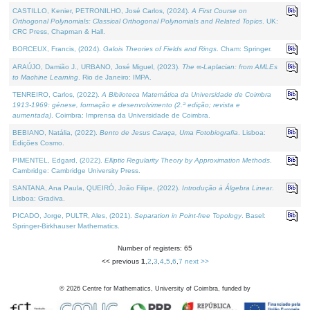
CASTILLO, Kenier, PETRONILHO, José Carlos, (2024).
A First Course on
Orthogonal Polynomials: Classical Orthogonal Polynomials and Related Topics
. UK:
CRC Press, Chapman & Hall.
BORCEUX, Francis, (2024).
Galois Theories of Fields and Rings
. Cham: Springer.
ARAÚJO, Damião J., URBANO, José Miguel, (2023).
The ∞-Laplacian: from AMLEs
to Machine Learning
. Rio de Janeiro: IMPA.
TENREIRO, Carlos, (2022).
A Biblioteca Matemática da Universidade de Coimbra
1913-1969: génese, formação e desenvolvimento (2.ª edição; revista e
aumentada)
. Coimbra: Imprensa da Universidade de Coimbra.
BEBIANO, Natália, (2022).
Bento de Jesus Caraça, Uma Fotobiografia
. Lisboa:
Edições Cosmo.
PIMENTEL, Edgard, (2022).
Elliptic Regularity Theory by Approximation Methods
.
Cambridge: Cambridge University Press.
SANTANA, Ana Paula, QUEIRÓ, João Filipe, (2022).
Introdução à Álgebra Linear
.
Lisboa: Gradiva.
PICADO, Jorge, PULTR, Ales, (2021).
Separation in Point-free Topology
. Basel:
Springer-Birkhauser Mathematics.
Number of registers: 65
<< previous
1
,
2
,
3
,
4
,
5
,
6
,
7
next >>
©
2026
Centre for Mathematics, University of Coimbra, funded by