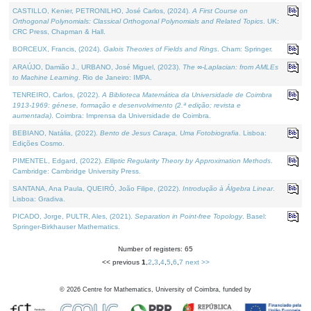
CASTILLO, Kenier, PETRONILHO, José Carlos, (2024).
A First Course on
Orthogonal Polynomials: Classical Orthogonal Polynomials and Related Topics
. UK:
CRC Press, Chapman & Hall.
BORCEUX, Francis, (2024).
Galois Theories of Fields and Rings
. Cham: Springer.
ARAÚJO, Damião J., URBANO, José Miguel, (2023).
The ∞-Laplacian: from AMLEs
to Machine Learning
. Rio de Janeiro: IMPA.
TENREIRO, Carlos, (2022).
A Biblioteca Matemática da Universidade de Coimbra
1913-1969: génese, formação e desenvolvimento (2.ª edição; revista e
aumentada)
. Coimbra: Imprensa da Universidade de Coimbra.
BEBIANO, Natália, (2022).
Bento de Jesus Caraça, Uma Fotobiografia
. Lisboa:
Edições Cosmo.
PIMENTEL, Edgard, (2022).
Elliptic Regularity Theory by Approximation Methods
.
Cambridge: Cambridge University Press.
SANTANA, Ana Paula, QUEIRÓ, João Filipe, (2022).
Introdução à Álgebra Linear
.
Lisboa: Gradiva.
PICADO, Jorge, PULTR, Ales, (2021).
Separation in Point-free Topology
. Basel:
Springer-Birkhauser Mathematics.
Number of registers: 65
<< previous
1
,
2
,
3
,
4
,
5
,
6
,
7
next >>
©
2026
Centre for Mathematics, University of Coimbra, funded by