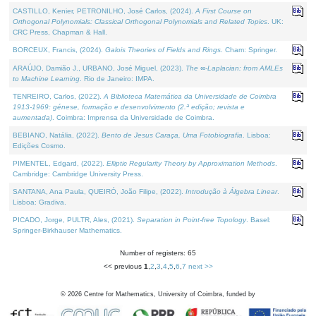
CASTILLO, Kenier, PETRONILHO, José Carlos, (2024).
A First Course on
Orthogonal Polynomials: Classical Orthogonal Polynomials and Related Topics
. UK:
CRC Press, Chapman & Hall.
BORCEUX, Francis, (2024).
Galois Theories of Fields and Rings
. Cham: Springer.
ARAÚJO, Damião J., URBANO, José Miguel, (2023).
The ∞-Laplacian: from AMLEs
to Machine Learning
. Rio de Janeiro: IMPA.
TENREIRO, Carlos, (2022).
A Biblioteca Matemática da Universidade de Coimbra
1913-1969: génese, formação e desenvolvimento (2.ª edição; revista e
aumentada)
. Coimbra: Imprensa da Universidade de Coimbra.
BEBIANO, Natália, (2022).
Bento de Jesus Caraça, Uma Fotobiografia
. Lisboa:
Edições Cosmo.
PIMENTEL, Edgard, (2022).
Elliptic Regularity Theory by Approximation Methods
.
Cambridge: Cambridge University Press.
SANTANA, Ana Paula, QUEIRÓ, João Filipe, (2022).
Introdução à Álgebra Linear
.
Lisboa: Gradiva.
PICADO, Jorge, PULTR, Ales, (2021).
Separation in Point-free Topology
. Basel:
Springer-Birkhauser Mathematics.
Number of registers: 65
<< previous
1
,
2
,
3
,
4
,
5
,
6
,
7
next >>
©
2026
Centre for Mathematics, University of Coimbra, funded by