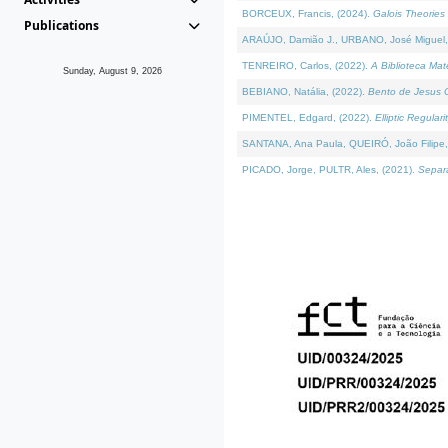
BORCEUX, Francis, (2024).
Galois Theories 
Publications
ARAÚJO, Damião J., URBANO, José Miguel,
TENREIRO, Carlos, (2022).
A Biblioteca Ma
Sunday, August 9, 2026
BEBIANO, Natália, (2022).
Bento de Jesus C
PIMENTEL, Edgard, (2022).
Elliptic Regula
SANTANA, Ana Paula, QUEIRÓ, João Filipe,
PICADO, Jorge, PULTR, Ales, (2021).
Separa