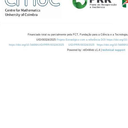
Financiado total ou parcialmente pela FCT, Fundação para a Ciência e a Tecnologia,
UID/00324/2025
Projeto Estratégico com a referência DOI https://doi.org/1
https://doi.org/10.54499/UID/PRR/00324/2025
UID/PRR/00324/2025
https://doi.org/10.54499
Powered by: rdOnWeb v1.4 |
technical support