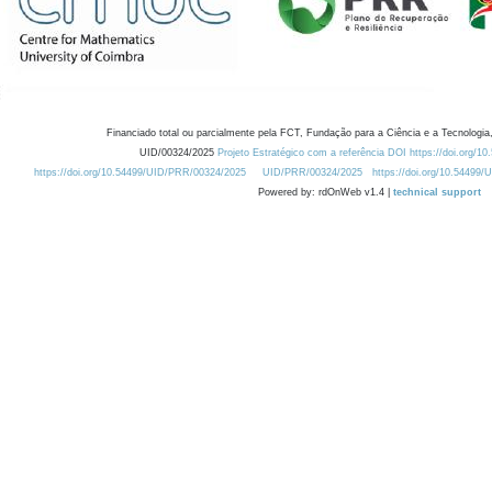
Financiado total ou parcialmente pela FCT, Fundação para a Ciência e a Tecnologia,
UID/00324/2025
Projeto Estratégico com a referência DOI https://doi.org/1
https://doi.org/10.54499/UID/PRR/00324/2025
UID/PRR/00324/2025
https://doi.org/10.54499
Powered by: rdOnWeb v1.4 |
technical support